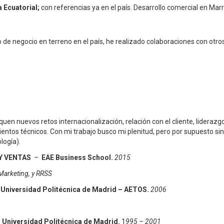
 Ecuatorial;
con referencias ya en el país. Desarrollo comercial en Marr
de negocio en terreno en el país, he realizado colaboraciones con otro
n nuevos retos internacionalización, relación con el cliente, liderazgo
tos técnicos. Con mi trabajo busco mi plenitud, pero por supuesto sin dej
logía).
Y VENTAS
–
EAE Business School.
2015
Marketing, y RRSS
–
Universidad Politécnica de Madrid – AETOS.
2006
–
Universidad Politécnica de Madrid.
1
995 – 2001