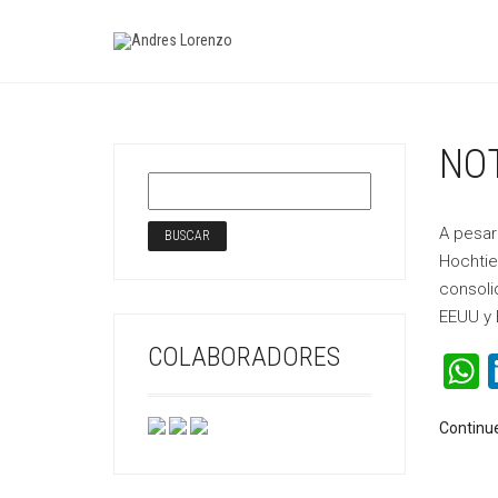
NOT
A pesar
Hochtief
consoli
EEUU y 
COLABORADORES
Continu