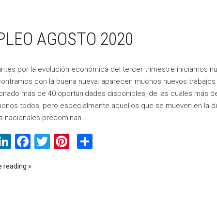
PLEO AGOSTO 2020
ntes por la evolución económica del tercer trimestre iniciamos n
ontramos con la buena nueva: aparecen muchos nuevos trabajos d
onado más de 40 oportunidades disponibles, de las cuales más de 1
onos todos, pero especialmente aquellos que se mueven en la dud
os nacionales predominan…
WhatsApp
LinkedIn
Facebook
Twitter
Pinterest
Compartir
e reading