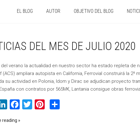
EL BLOG
AUTOR
OBJETIVO DEL BLOG
NOTIC
ICIAS DEL MES DE JULIO 2020
 del verano la actualidad en nuestro sector ha estado repleta de n
 (ACS) ampliara autopista en California, Ferrovial construirá la 2ª
da su actividad en Polonia, Idom y Dirac se adjudican proyecto tr
España con contratos por 565M€, Lantania consigue obras ferroviari
WhatsApp
LinkedIn
Facebook
Twitter
Pinterest
Compartir
e reading