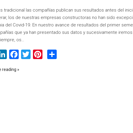
 tradicional las compañías publican sus resultados antes del inic
rar, los de nuestras empresas constructoras no han sido excepción
a del Covid-19. En nuestro avance de resultados del primer sem
pañías que ya han presentado sus datos y sucesivamente iremos 
iempre, os…
WhatsApp
LinkedIn
Facebook
Twitter
Pinterest
Compartir
e reading