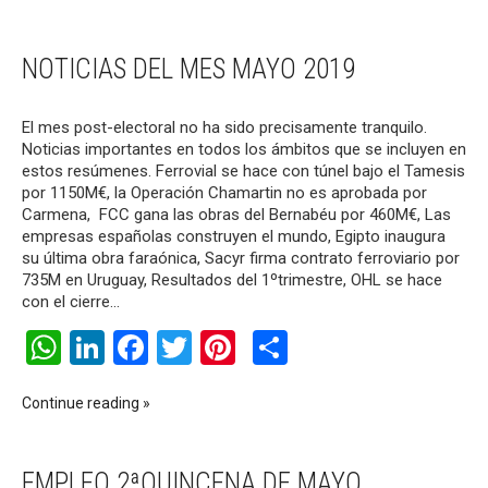
NOTICIAS DEL MES MAYO 2019
El mes post-electoral no ha sido precisamente tranquilo.
Noticias importantes en todos los ámbitos que se incluyen en
estos resúmenes. Ferrovial se hace con túnel bajo el Tamesis
por 1150M€, la Operación Chamartin no es aprobada por
Carmena, FCC gana las obras del Bernabéu por 460M€, Las
empresas españolas construyen el mundo, Egipto inaugura
su última obra faraónica, Sacyr firma contrato ferroviario por
735M en Uruguay, Resultados del 1ºtrimestre, OHL se hace
con el cierre…
WhatsApp
LinkedIn
Facebook
Twitter
Pinterest
Compartir
Continue reading
EMPLEO 2ªQUINCENA DE MAYO