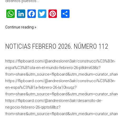
distintos puestos…
WhatsApp
LinkedIn
Facebook
Twitter
Pinterest
Compartir
Continue reading
NOTICIAS FEBRERO 2026. NÚMERO 112
https://flipboard.com/@andresloren3alr/construcci%C3%B3n-
espa%C3%B1ola-en-el-mundo-febrero-26-p8dmi638z?
from=share&utm_source=flipboard&utm_medium=curator_shar
https://flipboard.com/@andresloren3alr/construcci%C3%B3n-
en-espa%C3%B1a-febrero-26-la10lvuqz?
from=share&utm_source=flipboard&utm_medium=curator_shar
https://flipboard.com/@andresloren3alr/desarrollo-de-
negocio-febrero-26-qipts68bz?
from=share&utm_source=flipboard&utm_medium=curator_shar