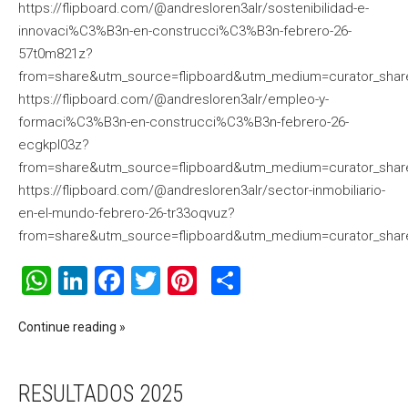
https://flipboard.com/@andresloren3alr/sostenibilidad-e-
innovaci%C3%B3n-en-construcci%C3%B3n-febrero-26-
57t0m821z?
from=share&utm_source=flipboard&utm_medium=curator_shar
https://flipboard.com/@andresloren3alr/empleo-y-
formaci%C3%B3n-en-construcci%C3%B3n-febrero-26-
ecgkpl03z?
from=share&utm_source=flipboard&utm_medium=curator_shar
https://flipboard.com/@andresloren3alr/sector-inmobiliario-
en-el-mundo-febrero-26-tr33oqvuz?
from=share&utm_source=flipboard&utm_medium=curator_shar
WhatsApp
LinkedIn
Facebook
Twitter
Pinterest
Compartir
Continue reading
RESULTADOS 2025