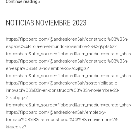
Continue reading
NOTICIAS NOVIEMBRE 2023
https://flipboard.com/@andresloren3alr/construcci%C3%B3n-
espa%C3%B1ola-en-el-mundo-noviembre-23-k2q9pfs5z?
from=share&utm_source=flipboard&utm_medium=curator_shar
https://flipboard.com/@andresloren3alr/construcci%C3%B3n-
en-espa%C3%B1a-noviembre-23-7c2jllgiz?
from=share&utm_source=flipboard&utm_medium=curator_shar
https://flipboard.com/@andresloren3alr/sostenibilidad-e-
innovaci%C3%B3n-en-construcci%C3%B3n-noviembre-23-
2fkipbpgz?
from=share&utm_source=flipboard&utm_medium=curator_shar
https://flipboard.com/@andresloren3alr/empleo-y-
formaci%C3%B3n-en-construcci%C3%B3n-noviembre-23-
kikuedjsz?