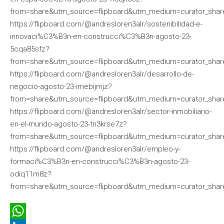
from=share&utm_source=flipboard&utm_medium=curator_shar
https://flipboard.com/@andresloren3alr/sostenibilidad-e-
innovaci%C3%B3n-en-construcci%C3%B3n-agosto-23-
5cqa85sfz?
from=share&utm_source=flipboard&utm_medium=curator_shar
https://flipboard.com/@andresloren3alr/desarrollo-de-
negocio-agosto-23-imebijmjz?
from=share&utm_source=flipboard&utm_medium=curator_shar
https://flipboard.com/@andresloren3alr/sector-inmobiliario-
en-el-mundo-agosto-23-tn3krse7z?
from=share&utm_source=flipboard&utm_medium=curator_shar
https://flipboard.com/@andresloren3alr/empleo-y-
formaci%C3%B3n-en-construcci%C3%B3n-agosto-23-
odiq11m8z?
from=share&utm_source=flipboard&utm_medium=curator_shar