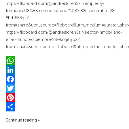
https://flipboard.com/@andresloren3alr/empleo-y-
formaci%C3%B3n-en-construcci%C3%B3n-diciembre-23-
8brb558gz?
from=share&utm_source=flipboard&utm_medium=curator_shar
https://flipboard.com/@andresloren3alr/sector-inmobiliario-
en-el-mundo-diciembre-23-vknqe6jqz?
from=share&utm_source=flipboard&utm_medium=curator_shar
WhatsApp
LinkedIn
Facebook
Twitter
Pinterest
Compartir
Continue reading