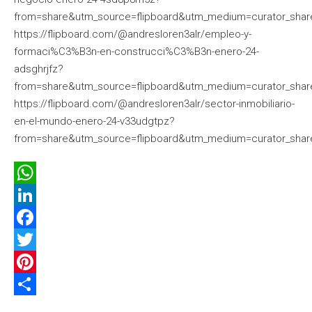
from=share&utm_source=flipboard&utm_medium=curator_shar
https://flipboard.com/@andresloren3alr/empleo-y-
formaci%C3%B3n-en-construcci%C3%B3n-enero-24-
adsghrjfz?
from=share&utm_source=flipboard&utm_medium=curator_shar
https://flipboard.com/@andresloren3alr/sector-inmobiliario-
en-el-mundo-enero-24-v33udgtpz?
from=share&utm_source=flipboard&utm_medium=curator_shar
WhatsApp
LinkedIn
Facebook
Twitter
Pinterest
Compartir