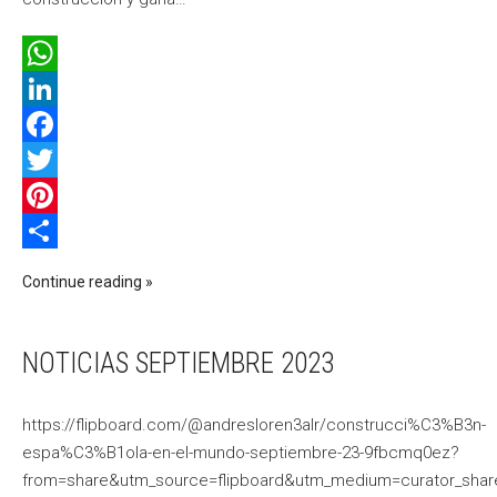
WhatsApp
LinkedIn
Facebook
Twitter
Pinterest
Compartir
Continue reading
NOTICIAS SEPTIEMBRE 2023
https://flipboard.com/@andresloren3alr/construcci%C3%B3n-
espa%C3%B1ola-en-el-mundo-septiembre-23-9fbcmq0ez?
from=share&utm_source=flipboard&utm_medium=curator_shar