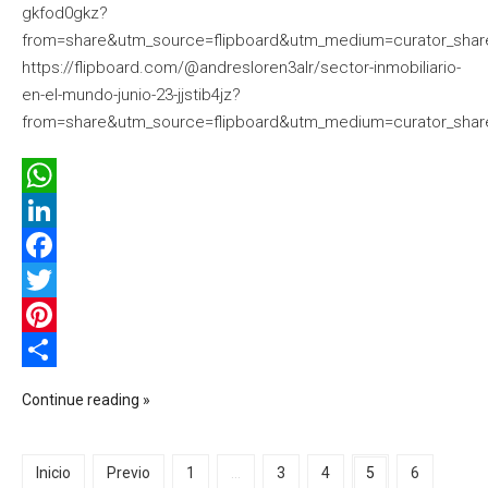
gkfod0gkz?
from=share&utm_source=flipboard&utm_medium=curator_shar
https://flipboard.com/@andresloren3alr/sector-inmobiliario-
en-el-mundo-junio-23-jjstib4jz?
from=share&utm_source=flipboard&utm_medium=curator_shar
WhatsApp
LinkedIn
Facebook
Twitter
Pinterest
Compartir
Continue reading
Inicio
Previo
1
...
3
4
5
6