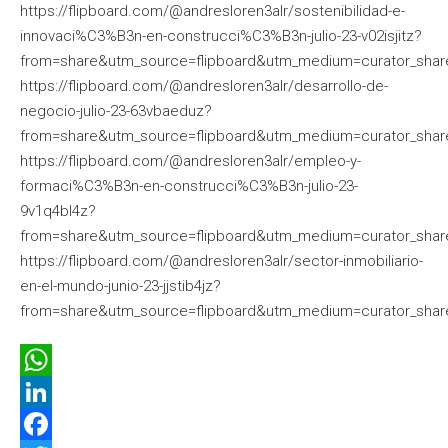
https://flipboard.com/@andresloren3alr/sostenibilidad-e-
innovaci%C3%B3n-en-construcci%C3%B3n-julio-23-v02isjitz?
from=share&utm_source=flipboard&utm_medium=curator_shar
https://flipboard.com/@andresloren3alr/desarrollo-de-
negocio-julio-23-63vbaeduz?
from=share&utm_source=flipboard&utm_medium=curator_shar
https://flipboard.com/@andresloren3alr/empleo-y-
formaci%C3%B3n-en-construcci%C3%B3n-julio-23-
9v1q4bl4z?
from=share&utm_source=flipboard&utm_medium=curator_shar
https://flipboard.com/@andresloren3alr/sector-inmobiliario-
en-el-mundo-junio-23-jjstib4jz?
from=share&utm_source=flipboard&utm_medium=curator_shar
WhatsApp
LinkedIn