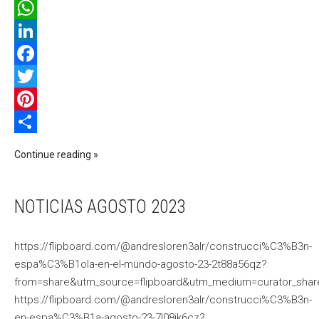
WhatsApp
LinkedIn
Facebook
Twitter
Pinterest
Compartir
Continue reading
NOTICIAS AGOSTO 2023
https://flipboard.com/@andresloren3alr/construcci%C3%B3n-
espa%C3%B1ola-en-el-mundo-agosto-23-2t88a56qz?
from=share&utm_source=flipboard&utm_medium=curator_shar
https://flipboard.com/@andresloren3alr/construcci%C3%B3n-
en-espa%C3%B1a-agosto-23-7l08jk6cz?