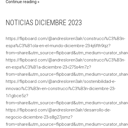
Continue reading
NOTICIAS DICIEMBRE 2023
https://flipboard.com/@andresloren3alr/construcci%C3%B3n-
espa%C3%B1ola-en-el-mundo-diciembre-23-kj6fth9qz?
from=share&utm_source=flipboard&utm_medium=curator_shar
https://flipboard.com/@andresloren3alr/construcci%C3%B3n-
en-espa%C3%B1a-diciembre-23-i275s4m7z?
from=share&utm_source=flipboard&utm_medium=curator_shar
https://flipboard.com/@andresloren3alr/sostenibilidad-e-
innovaci%C3%B3n-en-construcci%C3%B3n-diciembre-23-
1i1gbce5z?
from=share&utm_source=flipboard&utm_medium=curator_shar
https://flipboard.com/@andresloren3alr/desarrollo-de-
negocio-diciembre-23-s8g27jsmz?
from=share&utm_source=flipboard&utm_medium=curator_shar