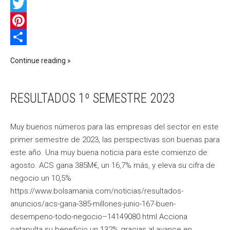
Facebook
Twitter
Pinterest
Compartir
Continue reading
RESULTADOS 1º SEMESTRE 2023
Muy buenos números para las empresas del sector en este
primer semestre de 2023, las perspectivas son buenas para
este año. Una muy buena noticia para este comienzo de
agosto. ACS gana 385M€, un 16,7% más, y eleva su cifra de
negocio un 10,5%
https://www.bolsamania.com/noticias/resultados-
anuncios/acs-gana-385-millones-junio-167-buen-
desempeno-todo-negocio–14149080.html Acciona
catapulta su beneficio un 132% gracias al avance en