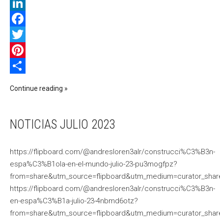
WhatsApp
LinkedIn
Facebook
Twitter
Pinterest
Compartir
Continue reading
NOTICIAS JULIO 2023
https://flipboard.com/@andresloren3alr/construcci%C3%B3n-
espa%C3%B1ola-en-el-mundo-julio-23-pu3mogfpz?
from=share&utm_source=flipboard&utm_medium=curator_shar
https://flipboard.com/@andresloren3alr/construcci%C3%B3n-
en-espa%C3%B1a-julio-23-4nbmd6otz?
from=share&utm_source=flipboard&utm_medium=curator_shar