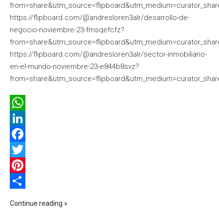
from=share&utm_source=flipboard&utm_medium=curator_shar
https://flipboard.com/@andresloren3alr/desarrollo-de-
negocio-noviembre-23-fmsqefcfz?
from=share&utm_source=flipboard&utm_medium=curator_shar
https://flipboard.com/@andresloren3alr/sector-inmobiliario-
en-el-mundo-noviembre-23-e844b8svz?
from=share&utm_source=flipboard&utm_medium=curator_shar
WhatsApp
LinkedIn
Facebook
Twitter
Pinterest
Compartir
Continue reading