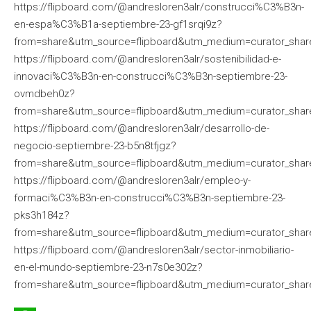
https://flipboard.com/@andresloren3alr/construcci%C3%B3n-
en-espa%C3%B1a-septiembre-23-gf1srqi9z?
from=share&utm_source=flipboard&utm_medium=curator_shar
https://flipboard.com/@andresloren3alr/sostenibilidad-e-
innovaci%C3%B3n-en-construcci%C3%B3n-septiembre-23-
ovmdbeh0z?
from=share&utm_source=flipboard&utm_medium=curator_shar
https://flipboard.com/@andresloren3alr/desarrollo-de-
negocio-septiembre-23-b5n8tfjgz?
from=share&utm_source=flipboard&utm_medium=curator_shar
https://flipboard.com/@andresloren3alr/empleo-y-
formaci%C3%B3n-en-construcci%C3%B3n-septiembre-23-
pks3h184z?
from=share&utm_source=flipboard&utm_medium=curator_shar
https://flipboard.com/@andresloren3alr/sector-inmobiliario-
en-el-mundo-septiembre-23-n7s0e302z?
from=share&utm_source=flipboard&utm_medium=curator_shar