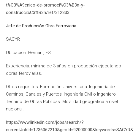
t%C3%A9cnico-de-promoci%C3%B3n-y-
construcci%C3%B3n/ref/312333
Jefe de Producción Obra Ferroviaria
SACYR
Ubicación: Hernani, ES
Experiencia: mínima de 3 años en producción ejecutando
obras ferroviarias.
Otros requisitos: Formación Universitaria: Ingeniería de
Caminos, Canales y Puertos, Ingeniería Civil o Ingeniero
Técnico de Obras Públicas. Movilidad geográfica a nivel
nacional.
https://www.linkedin.com/jobs/search/?
currentJobId=1736062210&geoId=92000000&keywords=SACYR&