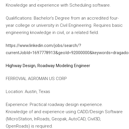
Knowledge and experience with Scheduling software.
Qualifications: Bachelor’s Degree from an accredited four-
year college or university in Civil Engineering. Requires basic
engineering knowledge in civil, or a related field.
https://www.linkedin.com/jobs/search/?
currentJobId=1697778913&geoId=92000000&keywords=dragad
Highway Design, Roadway Modeling Engineer
FERROVIAL AGROMAN US CORP
Location: Austin, Texas
Experience: Practical roadway design experience.
Knowledge of and experience using CADD/Design Software
(MicroStation, InRoads, Geopak, AutoCAD, Civil3D,
OpenRoads) is required.