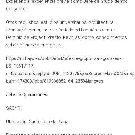
Experiencia: experiencia previa como Jefe de Grupo dentro
del sector.
Otros requisitos: estudios universitarios; Arquitectura
técnica/Superior, Ingeniería de la edificación o similar.
Dominio de Project, Presto, Revit, así como, conocimientos
sobre eficiencia energética.
https://m.hays.es/Job/Detail/jefe-de-grupo–zaragoza-es-
ES_1061711?
q=&location=&applyId=JOB_2120776&jobSource=HaysGCJ&isSpo
balm-174308/jobs/81903685216412358&lang=es
Jefe de Operaciones
SACYR
Ubicación: Castelló de la Plana