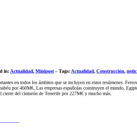
d in:
Actualidad
,
Minipost
– Tags:
Actualidad
,
Construcción
,
notic
ortantes en todos los ámbitos que se incluyen en estos resúmenes. Ferr
béu por 460M€, Las empresas españolas construyen el mundo, Egipto in
l cierre del cinturón de Tenerife por 227M€ y mucho más.
MAYO'19