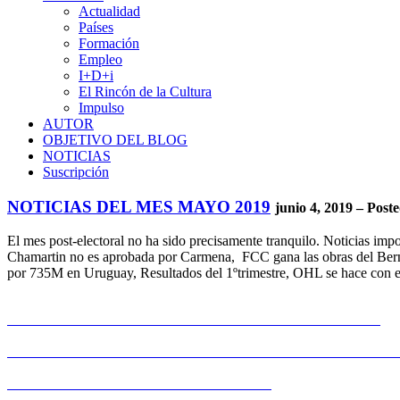
Actualidad
Países
Formación
Empleo
I+D+i
El Rincón de la Cultura
Impulso
AUTOR
OBJETIVO DEL BLOG
NOTICIAS
Suscripción
NOTICIAS DEL MES MAYO 2019
junio 4, 2019 – Poste
El mes post-electoral no ha sido precisamente tranquilo. Noticias imp
Chamartin no es aprobada por Carmena, FCC gana las obras del Berna
por 735M en Uruguay, Resultados del 1ºtrimestre, OHL se hace con e
CONSTRUCCIÓN ESPAÑOLA EN EL MUNDO MAYO'19
SOSTENIBILIDAD E INNOVACIÓN EN CONSTRUCCIÓN 
DESARROLLO DE NEGOCIO MAYO'19