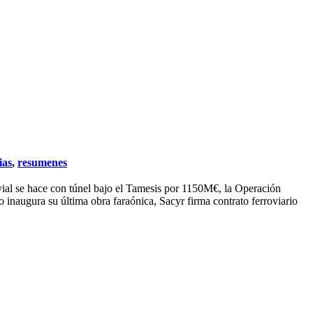
ias
,
resumenes
ovial se hace con túnel bajo el Tamesis por 1150M€, la Operación
augura su última obra faraónica, Sacyr firma contrato ferroviario