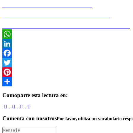
CONSTRUCCIÓN EN ESPAÑA MAYO'19
SECTOR INMOBILIARIO EN ESPAÑA MAYO'19
EMPLEO Y FORMACIÓN EN CONSTRUCCIÓN MAYO'19
WhatsApp
LinkedIn
Facebook
Twitter
Pinterest
Compartir
Comoparte esta lectura en:
Comenta con nosotros
Por favor, utiliza un vocabulario resp