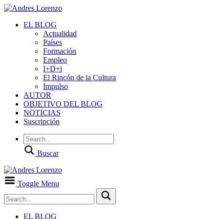
EL BLOG
Actualidad
Países
Formación
Empleo
I+D+i
El Rincón de la Cultura
Impulso
AUTOR
OBJETIVO DEL BLOG
NOTICIAS
Suscripción
Buscar
Toggle Menu
EL BLOG