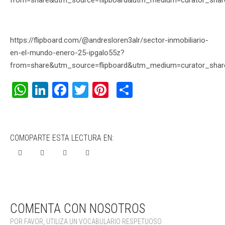
from=share&utm_source=flipboard&utm_medium=curator_shar
https://flipboard.com/@andresloren3alr/sector-inmobiliario-
en-el-mundo-enero-25-ipgalo55z?
from=share&utm_source=flipboard&utm_medium=curator_shar
WhatsApp
LinkedIn
Facebook
Twitter
Pinterest
Compartir
COMOPARTE ESTA LECTURA EN:
COMENTA CON NOSOTROS
POR FAVOR, UTILIZA UN VOCABULARIO RESPETUOSO