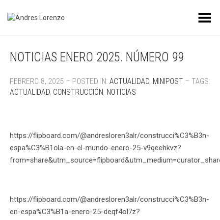
Toggle Menu
NOTICIAS ENERO 2025. NÚMERO 99
FEBRERO 8, 2025 – POSTED IN:
ACTUALIDAD
,
MINIPOST
– TAGS:
ACTUALIDAD
,
CONSTRUCCIÓN
,
NOTICIAS
https://flipboard.com/@andresloren3alr/construcci%C3%B3n-
espa%C3%B1ola-en-el-mundo-enero-25-v9qeehkvz?
from=share&utm_source=flipboard&utm_medium=curator_shar
https://flipboard.com/@andresloren3alr/construcci%C3%B3n-
en-espa%C3%B1a-enero-25-deqf4ol7z?