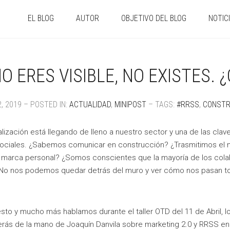
EL BLOG
AUTOR
OBJETIVO DEL BLOG
NOTIC
NO ERES VISIBLE, NO EXISTES. 
2, 2019 – POSTED IN:
ACTUALIDAD
,
MINIPOST
– TAGS:
#RRSS
,
CONSTR
talización está llegando de lleno a nuestro sector y una de las cla
ociales. ¿Sabemos comunicar en construcción? ¿Trasmitimos el
 marca personal? ¿Somos conscientes que la mayoría de los cola
o nos podemos quedar detrás del muro y ver cómo nos pasan to
sto y mucho más hablamos durante el taller OTD del 11 de Abril, lo
rás de la mano de Joaquín Danvila sobre marketing 2.0 y RRSS en l