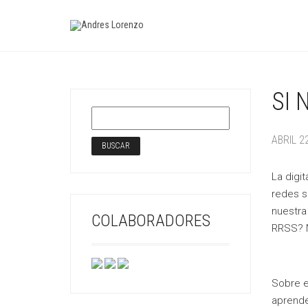
SI 
ABRIL 2
La digi
redes s
nuestra
COLABORADORES
RRSS? N
Sobre e
aprende