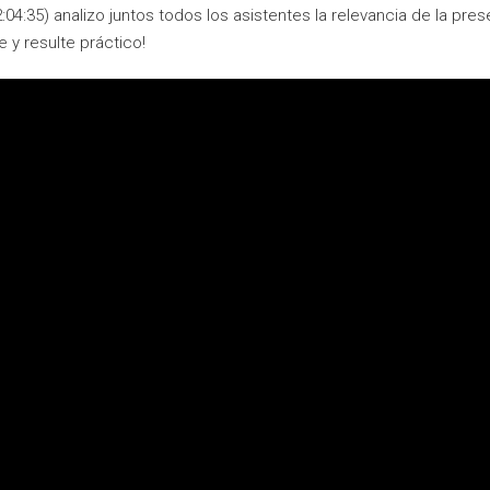
2:04:35) analizo juntos todos los asistentes la relevancia de la p
 y resulte práctico!